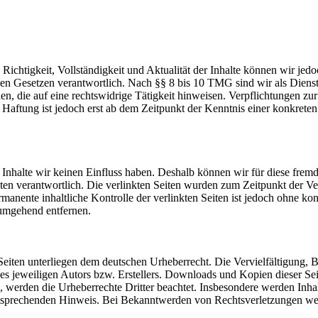
die Richtigkeit, Vollständigkeit und Aktualität der Inhalte können wir
n Gesetzen verantwortlich. Nach §§ 8 bis 10 TMG sind wir als Dienstean
, die auf eine rechtswidrige Tätigkeit hinweisen. Verpflichtungen z
e Haftung ist jedoch erst ab dem Zeitpunkt der Kenntnis einer konkre
n Inhalte wir keinen Einfluss haben. Deshalb können wir für diese fre
 Seiten verantwortlich. Die verlinkten Seiten wurden zum Zeitpunkt der
manente inhaltliche Kontrolle der verlinkten Seiten ist jedoch ohne ko
umgehend entfernen.
n Seiten unterliegen dem deutschen Urheberrecht. Die Vervielfältigung,
 jeweiligen Autors bzw. Erstellers. Downloads und Kopien dieser Seite
n, werden die Urheberrechte Dritter beachtet. Insbesondere werden Inhal
tsprechenden Hinweis. Bei Bekanntwerden von Rechtsverletzungen wer