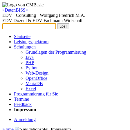
»DatenBISS«
EDV - Consulting - Wolfgang Fredrich M.A.
EDV Dozent & EDV Fachmann Wirtschaft
Startseite
Leistungsspektrum
Schulungen
Grundlagen der Programmierung
Java
PHP
Python
Web-Design
OpenOffice
MariaDB
Excel
Programmierung für Sie
Termine
Feedback
Impressum
Anmeldung
Home
Impressum