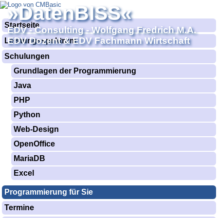
»DatenBISS«
Startseite
EDV - Consulting - Wolfgang Fredrich M.A.
EDV Dozent & EDV Fachmann Wirtschaft
Leistungsspektrum
Schulungen
Grundlagen der Programmierung
Java
PHP
Python
Web-Design
OpenOffice
MariaDB
Excel
Programmierung für Sie
Termine